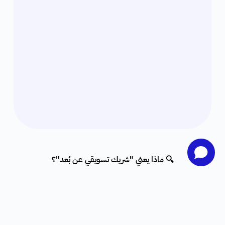
🔍 ماذا يعني "شريك تسويقي عن بُعد"؟
هو شخص يعمل من أي مكان، ويقوم بنشر محتوى جاهز
يساعد في تسويق منتجات أو خدمات رقمية مقابل عمولة
مرتفعة.