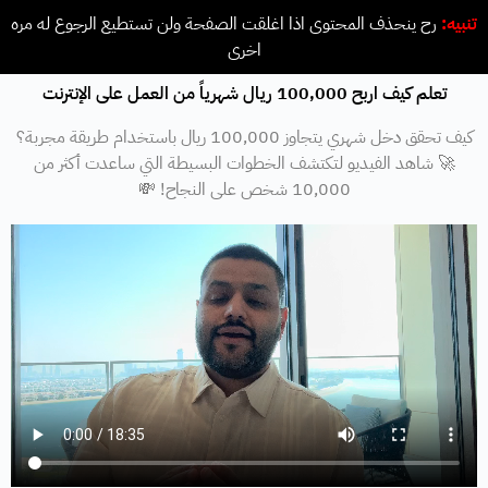
تنبيه:
رح ينحذف المحتوى اذا اغلقت الصفحة ولن تستطيع الرجوع له مره
اخرى
تعلم كيف اربح 100,000 ريال شهرياً من العمل على الإنترنت
كيف تحقق دخل شهري يتجاوز 100,000 ريال باستخدام طريقة مجربة؟
🚀 شاهد الفيديو لتكتشف الخطوات البسيطة التي ساعدت أكثر من
10,000 شخص على النجاح! 💸