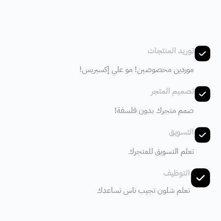
توريد المنتجات
موردين مخصوصين! مو علي إكسبريس!
تصميم المتجر
صمم متجرك بدون فلسفة!
التسويق
تعلم التسويق للمتجرك
التوظيف
تعلم شلون تجيب ناس تساعدك