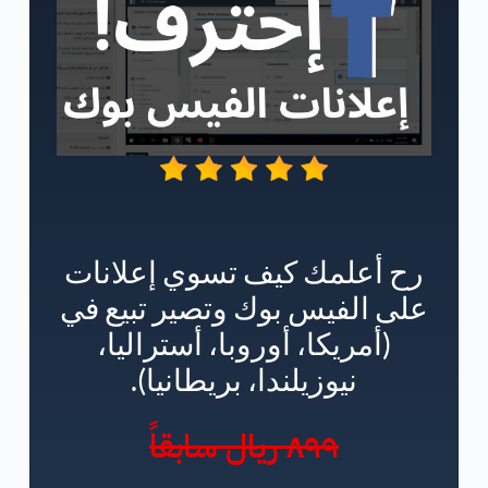
رح أعلمك كيف تسوي إعلانات
على الفيس بوك وتصير تبيع في
(أمريكا، أوروبا، أستراليا،
نيوزيلندا، بريطانيا).
٨٩٩ ريال سابقاً