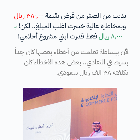
بديت من الصفر من قرض بقيمة
٣٨٠,٠٠٠ ريال
وبمخاطرة عالية خسرت اغلب المبلغ.. لكن!
بـ
٨,٠٠٠ ريال
فقط قدرت ابني مشروع أحلامي!
لأن ببساطة تعلمت من أخطاء بعضها كان جداً
بسيط في التفادي.. بعض هذه الأخطاء كان
تكلفته ٣٨ الف ريال سعودي.