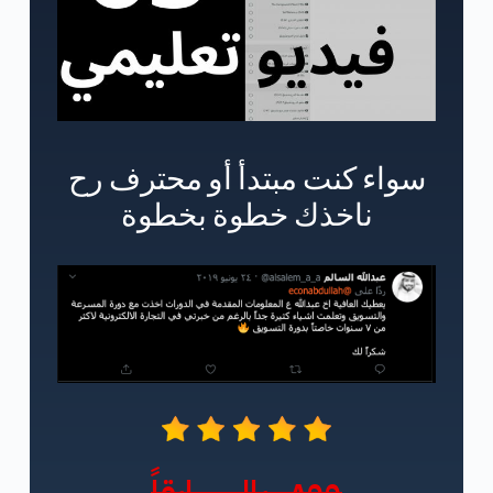
سواء كنت مبتدأ أو محترف رح
ناخذك خطوة بخطوة
٨٩٩ ريال سابقاً