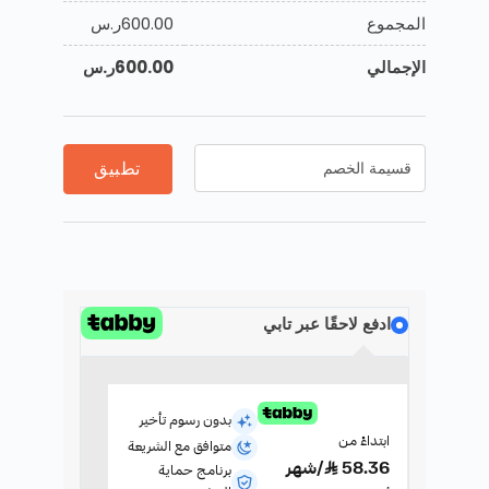
المجموع
600.00
ر.س
الإجمالي
600.00
ر.س
تطبيق
ادفع لاحقًا عبر تابي