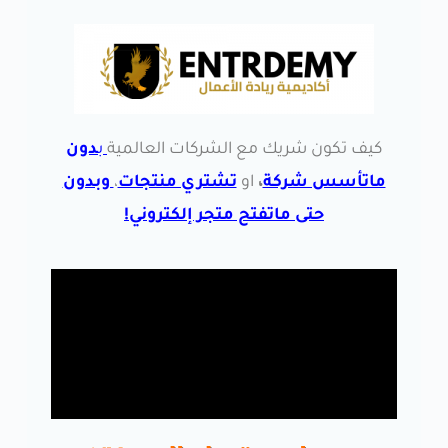
كيف تكون شريك مع الشركات العالمية
ب
دون
ماتأسس شركة
،
او
تشتري منتجات
،
و
بدون
حتى ماتفتح متجر إلكتروني!