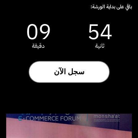
باقي على بداية الورشة:
09
53
ثانية
دقيقة
سجل الآن